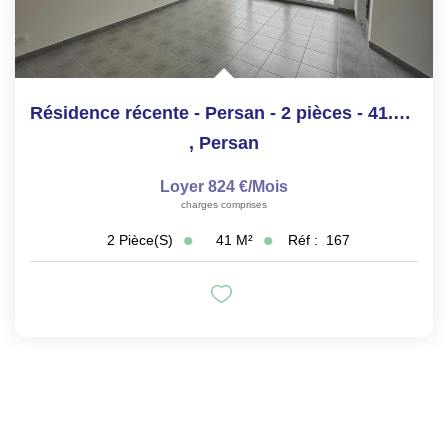
Résidence récente - Persan - 2 pièces - 41.29m²
,
Persan
Loyer 824 €/mois
charges comprises
41
M²
Réf :
167
2
Pièce(s)