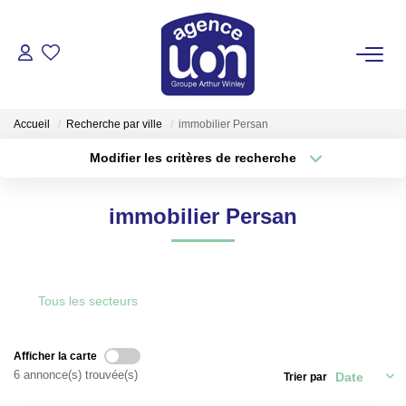
ACHETER
Accueil
Recherche par ville
immobilier Persan
LOUER
Modifier les critères de recherche
Type de transaction
Localisation
Acheter
Localisation
GÉRER
immobilier Persan
Type de bien
Sélectionnez...
Surface min
ESTIMER
Plus de critères
Budget max
Tous les secteurs
VOTRE AGENCE
Créer une alerte
Pour Se Rencontrer
Afficher la carte
6 annonce(s) trouvée(s)
Trier par
Votre Équipe