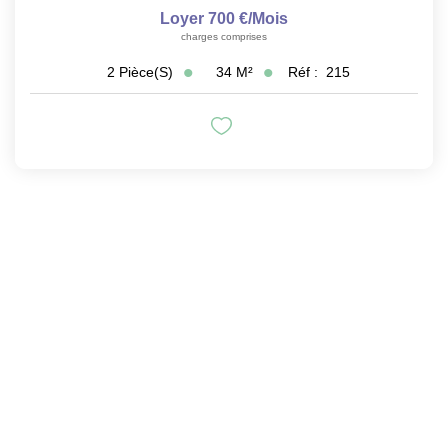
Loyer 700 €/mois
charges comprises
34
M²
Réf :
215
2
Pièce(s)