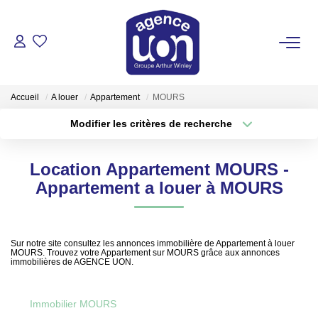
ACHETER
Accueil
A louer
Appartement
MOURS
LOUER
Modifier les critères de recherche
Type de transaction
Localisation
Acheter
Localisation
GÉRER
Location Appartement MOURS -
Type de bien
Sélectionnez...
Surface min
Appartement a louer à MOURS
ESTIMER
Plus de critères
Budget max
VOTRE AGENCE
Sur notre site consultez les annonces immobilière de Appartement à louer
MOURS. Trouvez votre Appartement sur MOURS grâce aux annonces
Créer une alerte
immobilières de AGENCE UON.
Pour Se Rencontrer
Votre Équipe
Immobilier MOURS