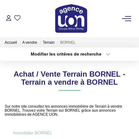
ACHETER
Accueil
A vendre
Terrain
BORNEL
LOUER
Modifier les critères de recherche
Localisation
Type de transaction
Surface min
GÉRER
Achat / Vente Terrain BORNEL -
Type de bien
Terrain a vendre à BORNEL
Plus de critères
Budget max
ESTIMER
Créer une alerte
VOTRE AGENCE
Sur notre site consultez les annonces immobilière de Terrain à vendre
BORNEL. Trouvez votre Terrain sur BORNEL grâce aux annonces
immobilières de AGENCE UON.
Pour Se Rencontrer
Votre Équipe
Immobilier BORNEL