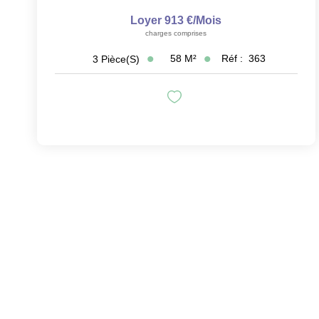
Loyer 913 €/mois
charges comprises
58
M²
Réf :
363
3
Pièce(s)