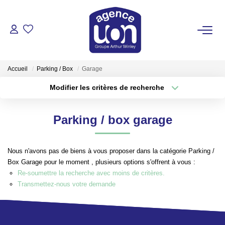
ACHETER
Accueil
Parking / Box
Garage
LOUER
Modifier les critères de recherche
Localisation
Type de transaction
Surface min
GÉRER
Parking / box garage
Type de bien
Plus de critères
Budget max
ESTIMER
Nous n'avons pas de biens à vous proposer dans la catégorie Parking /
Créer une alerte
Box Garage pour le moment , plusieurs options s'offrent à vous :
VOTRE AGENCE
Re-soumettre la recherche avec moins de critères.
Transmettez-nous votre demande
Pour Se Rencontrer
Votre Équipe