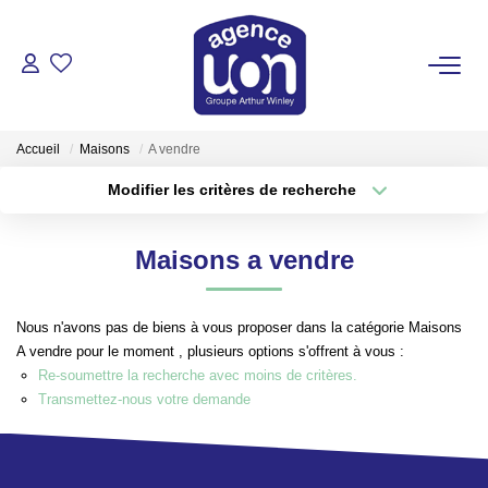
ACHETER
Accueil
Maisons
A vendre
LOUER
Modifier les critères de recherche
Type de transaction
Localisation
Acheter
Localisation
GÉRER
Maisons a vendre
Type de bien
Sélectionnez...
Surface min
ESTIMER
Nous n'avons pas de biens à vous proposer dans la catégorie Maisons
Plus de critères
Budget max
A vendre pour le moment , plusieurs options s'offrent à vous :
VOTRE AGENCE
Re-soumettre la recherche avec moins de critères.
Créer une alerte
Transmettez-nous votre demande
Pour Se Rencontrer
Votre Équipe