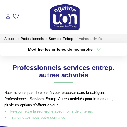
ACHETER
Accueil
Professionnels
Services Entrep.
Autres activités
LOUER
Modifier les critères de recherche
Type de transaction
Localisation
Acheter
Localisation
GÉRER
Professionnels services entrep.
Type de bien
Sélectionnez...
Surface min
autres activités
ESTIMER
Plus de critères
Budget max
Nous n'avons pas de biens à vous proposer dans la catégorie
VOTRE AGENCE
Professionnels Services Entrep. Autres activités pour le moment ,
Créer une alerte
plusieurs options s'offrent à vous :
Pour Se Rencontrer
Re-soumettre la recherche avec moins de critères.
Transmettez-nous votre demande
Votre Équipe