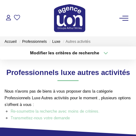
ACHETER
Accueil
Professionnels
Luxe
Autres activités
LOUER
Modifier les critères de recherche
Type de transaction
Localisation
Acheter
Localisation
GÉRER
Professionnels luxe autres activités
Type de bien
Sélectionnez...
Surface min
ESTIMER
Nous n'avons pas de biens à vous proposer dans la catégorie
Plus de critères
Budget max
Professionnels Luxe Autres activités pour le moment , plusieurs options
VOTRE AGENCE
s'offrent à vous :
Créer une alerte
Re-soumettre la recherche avec moins de critères.
Pour Se Rencontrer
Transmettez-nous votre demande
Votre Équipe