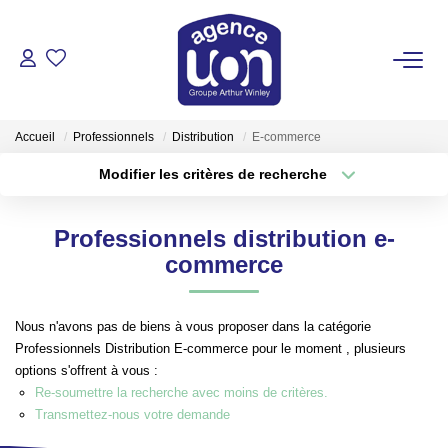
ACHETER
Accueil
Professionnels
Distribution
E-commerce
LOUER
Modifier les critères de recherche
Type de transaction
Localisation
Acheter
Localisation
GÉRER
Professionnels distribution e-
Type de bien
Sélectionnez...
Surface min
commerce
ESTIMER
Plus de critères
Budget max
Nous n'avons pas de biens à vous proposer dans la catégorie
VOTRE AGENCE
Professionnels Distribution E-commerce pour le moment , plusieurs
Créer une alerte
options s'offrent à vous :
Pour Se Rencontrer
Re-soumettre la recherche avec moins de critères.
Transmettez-nous votre demande
Votre Équipe