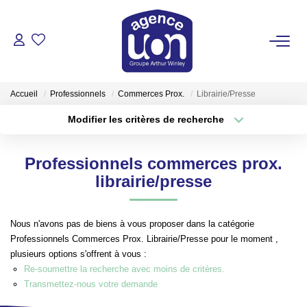
ACHETER
Accueil
Professionnels
Commerces Prox.
Librairie/Presse
LOUER
Modifier les critères de recherche
Type de transaction
Localisation
Acheter
Localisation
GÉRER
Professionnels commerces prox.
Type de bien
Sélectionnez...
Surface min
librairie/presse
ESTIMER
Plus de critères
Budget max
Nous n'avons pas de biens à vous proposer dans la catégorie
VOTRE AGENCE
Professionnels Commerces Prox. Librairie/Presse pour le moment ,
Créer une alerte
plusieurs options s'offrent à vous :
Pour Se Rencontrer
Re-soumettre la recherche avec moins de critères.
Transmettez-nous votre demande
Votre Équipe