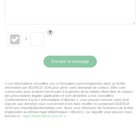
Envoyer le message
« Les informations recueillies sur ce formulaire sont enregistrées dans un fichier
informatisé par AGENCE UON pour gérer votre demande de contact. Elles sont
conservées pour la durée nécessaire à la gestion de la relation client dans le respect
des prescriptions légales applicables et sont destinées à nos conseillers
Conformément à la loi « informatique et libertés », vous pouvez exercer votre droit
d'accès aux données vous concernant et les faire rectifier en contactant AGENCE
UON uon-chambly@arthurwinley.com. Nous vous informons de l'existence de la liste
d'opposition au démarchage téléphonique « Bloctel », sur laquelle vous pouvez vous
inscrire ici :
https://www.bloctel.gouv.fr/
»