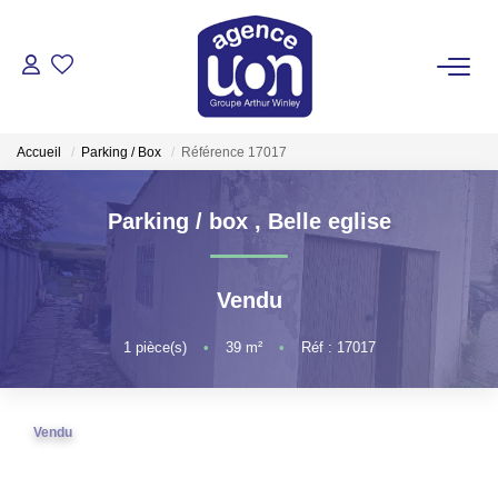
ACHETER
Accueil
Parking / Box
Référence 17017
LOUER
Parking / box
,
Belle eglise
GÉRER
Vendu
ESTIMER
1
pièce(s)
•
39
m²
•
Réf : 17017
VOTRE AGENCE
Pour Se Rencontrer
Vendu
Votre Équipe