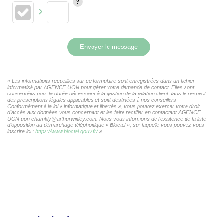
Envoyer le message
« Les informations recueillies sur ce formulaire sont enregistrées dans un fichier
informatisé par AGENCE UON pour gérer votre demande de contact. Elles sont
conservées pour la durée nécessaire à la gestion de la relation client dans le respect
des prescriptions légales applicables et sont destinées à nos conseillers
Conformément à la loi « informatique et libertés », vous pouvez exercer votre droit
d'accès aux données vous concernant et les faire rectifier en contactant AGENCE
UON uon-chambly@arthurwinley.com. Nous vous informons de l'existence de la liste
d'opposition au démarchage téléphonique « Bloctel », sur laquelle vous pouvez vous
inscrire ici :
https://www.bloctel.gouv.fr/
»