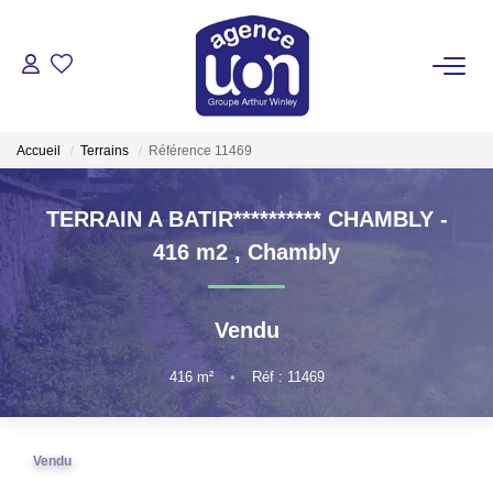
ACHETER
Accueil
Terrains
Référence 11469
LOUER
TERRAIN A BATIR********** CHAMBLY -
GÉRER
416 m2
,
Chambly
ESTIMER
Vendu
VOTRE AGENCE
416
m²
•
Réf : 11469
Pour Se Rencontrer
Vendu
Votre Équipe