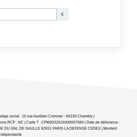
e social : 10 rue Aurélien Cronnier - 60230 Chambly |
ance RCP : NC |
Carte T : CPI60032016000007084 | Date de délivrance :
 ESPLANADE DU GNL DE GAULLE 92931 PARIS LA DEFENSE CEDEX | Montant
 indépendante