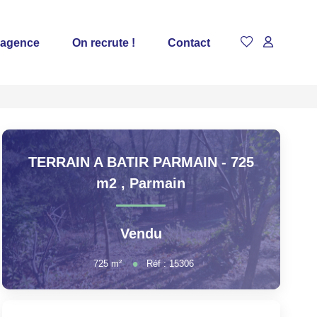
 agence
On recrute !
Contact
TERRAIN A BATIR PARMAIN - 725
m2
,
Parmain
Vendu
725
m²
Réf :
15306