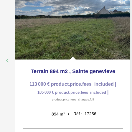
Terrain 894 m2
,
Sainte genevieve
113 000 €
product.price.fees_included
|
|
105 000 €
product.price.fees_included
product.price.fees_charges.full
Réf :
17256
894
m²