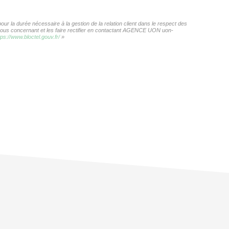
r la durée nécessaire à la gestion de la relation client dans le respect des
s vous concernant et les faire rectifier en contactant AGENCE UON uon-
tps://www.bloctel.gouv.fr/
»