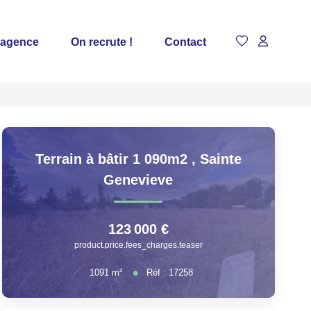
 agence
On recrute !
Contact
Terrain à bâtir 1 090m2
,
Sainte
Genevieve
123 000 €
product.price.fees_charges.teaser
1091
m²
Réf :
17258