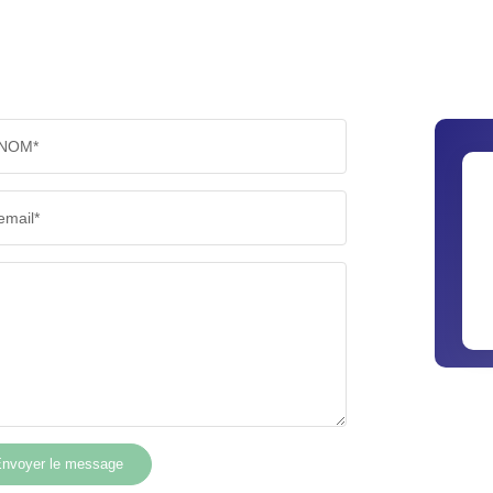
NOM*
email*
nvoyer le message