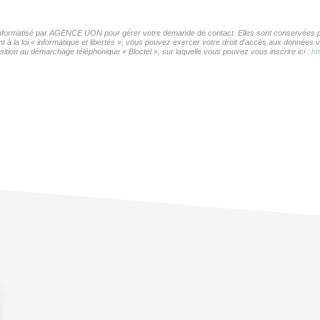
r informatisé par AGENCE UON pour gérer votre demande de contact. Elles sont conservées pou
t à la loi « informatique et libertés », vous pouvez exercer votre droit d'accès aux donnée
ition au démarchage téléphonique « Bloctel », sur laquelle vous pouvez vous inscrire ici :
ht