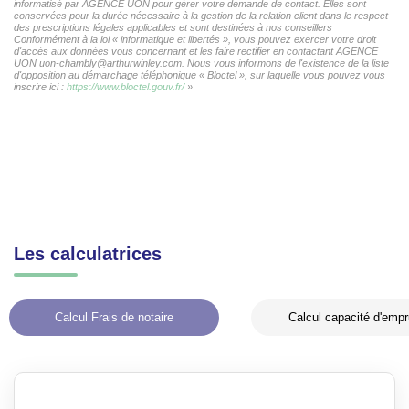
informatisé par AGENCE UON pour gérer votre demande de contact. Elles sont
conservées pour la durée nécessaire à la gestion de la relation client dans le respect
des prescriptions légales applicables et sont destinées à nos conseillers
Conformément à la loi « informatique et libertés », vous pouvez exercer votre droit
d'accès aux données vous concernant et les faire rectifier en contactant AGENCE
UON uon-chambly@arthurwinley.com. Nous vous informons de l'existence de la liste
d'opposition au démarchage téléphonique « Bloctel », sur laquelle vous pouvez vous
inscrire ici :
https://www.bloctel.gouv.fr/
»
Les calculatrices
Calcul Frais de notaire
Calcul capacité d'empr