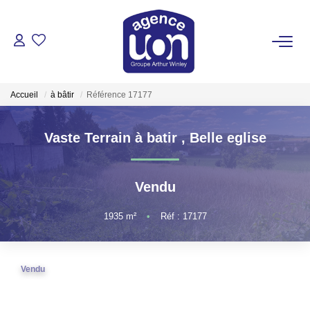
ACHETER
Accueil
à bâtir
Référence 17177
LOUER
Vaste Terrain à batir
,
Belle eglise
GÉRER
Vendu
ESTIMER
1935
m²
•
Réf : 17177
VOTRE AGENCE
Pour Se Rencontrer
Vendu
Votre Équipe