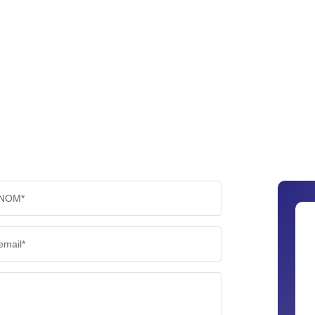
NOM*
email*