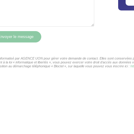
nvoyer le message
r informatisé par AGENCE UON pour gérer votre demande de contact. Elles sont conservées pou
t à la loi « informatique et libertés », vous pouvez exercer votre droit d'accès aux donnée
ition au démarchage téléphonique « Bloctel », sur laquelle vous pouvez vous inscrire ici :
ht