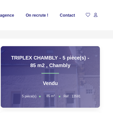
 agence
On recrute !
Contact
TRIPLEX CHAMBLY - 5 pièce(s) -
85 m2
,
Chambly
Vendu
85
m²
5
pièce(s)
Réf :
13591