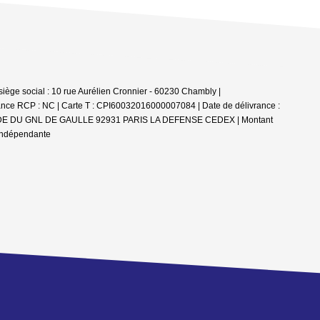
e social : 10 rue Aurélien Cronnier - 60230 Chambly |
ance RCP : NC |
Carte T : CPI60032016000007084 | Date de délivrance :
 ESPLANADE DU GNL DE GAULLE 92931 PARIS LA DEFENSE CEDEX | Montant
 indépendante