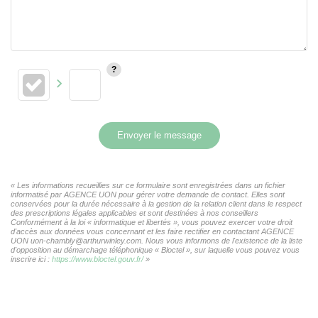
Envoyer le message
« Les informations recueillies sur ce formulaire sont enregistrées dans un fichier
informatisé par AGENCE UON pour gérer votre demande de contact. Elles sont
conservées pour la durée nécessaire à la gestion de la relation client dans le respect
des prescriptions légales applicables et sont destinées à nos conseillers
Conformément à la loi « informatique et libertés », vous pouvez exercer votre droit
d'accès aux données vous concernant et les faire rectifier en contactant AGENCE
UON uon-chambly@arthurwinley.com. Nous vous informons de l'existence de la liste
d'opposition au démarchage téléphonique « Bloctel », sur laquelle vous pouvez vous
inscrire ici :
https://www.bloctel.gouv.fr/
»