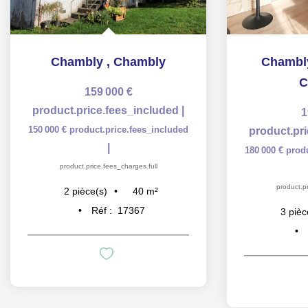
Chambly
,
Chambly
Chambly
C
159 000 €
product.price.fees_included
|
1
150 000 €
product.price.fees_included
product.pr
|
180 000 €
prod
product.price.fees_charges.full
product.pr
40
m²
2
pièce(s)
Réf :
17367
3
pièc