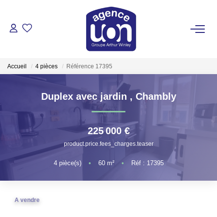
ACHETER
Accueil
4 pièces
Référence 17395
LOUER
Duplex avec jardin
,
Chambly
GÉRER
225 000 €
ESTIMER
product.price.fees_charges.teaser
4
pièce(s)
•
60
m²
•
Réf : 17395
VOTRE AGENCE
Pour Se Rencontrer
A vendre
Votre Équipe