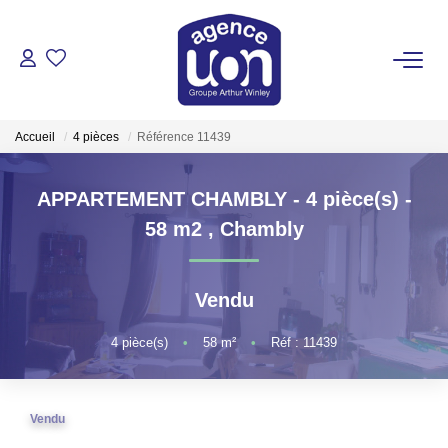
ACHETER
Accueil
4 pièces
Référence 11439
LOUER
APPARTEMENT CHAMBLY - 4 pièce(s) -
GÉRER
58 m2
,
Chambly
ESTIMER
Vendu
VOTRE AGENCE
4
pièce(s)
•
58
m²
•
Réf : 11439
Pour Se Rencontrer
Vendu
Votre Équipe