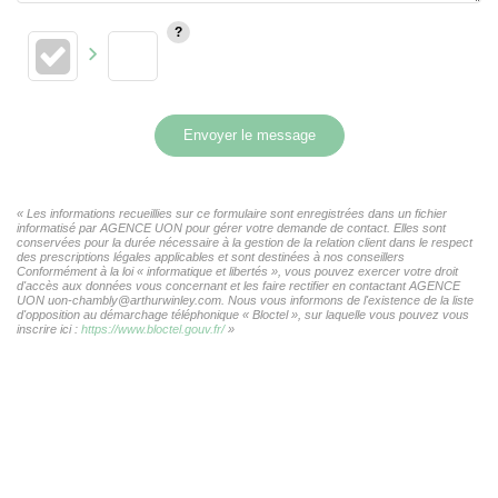
Envoyer le message
« Les informations recueillies sur ce formulaire sont enregistrées dans un fichier
informatisé par AGENCE UON pour gérer votre demande de contact. Elles sont
conservées pour la durée nécessaire à la gestion de la relation client dans le respect
des prescriptions légales applicables et sont destinées à nos conseillers
Conformément à la loi « informatique et libertés », vous pouvez exercer votre droit
d'accès aux données vous concernant et les faire rectifier en contactant AGENCE
UON uon-chambly@arthurwinley.com. Nous vous informons de l'existence de la liste
d'opposition au démarchage téléphonique « Bloctel », sur laquelle vous pouvez vous
inscrire ici :
https://www.bloctel.gouv.fr/
»