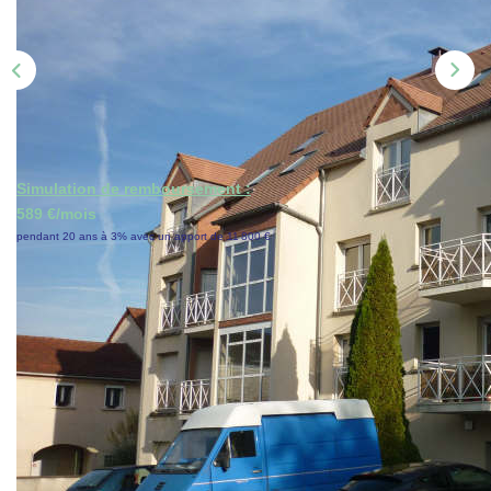
ON RECRUTE !
CONTACT
Simulation de remboursement :
589 €/mois
pendant 20 ans à 3% avec un apport de 11 800 €
Description
Réf : 6313843
CHAMBLY CENTRE !
Dans résidence recherchée avec tennis, studio (27 m²) en