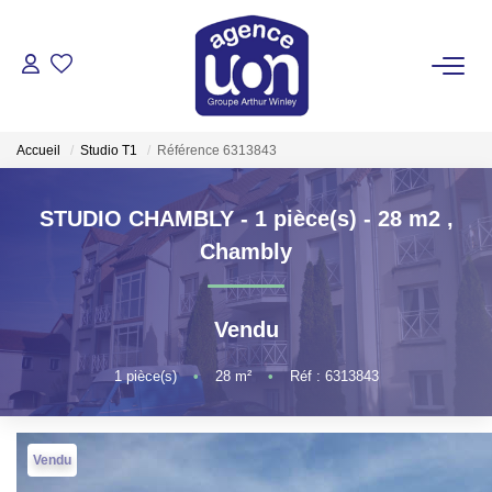
ACHETER
Accueil
Studio T1
Référence 6313843
LOUER
STUDIO CHAMBLY - 1 pièce(s) - 28 m2
,
GÉRER
Chambly
ESTIMER
Vendu
VOTRE AGENCE
1
pièce(s)
•
28
m²
•
Réf : 6313843
Pour Se Rencontrer
Votre Équipe
Vendu