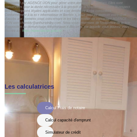
informatisé par AGENCE UON pour gérer votre demande de contact. Elles sont
conservées pour la durée nécessaire à la gestion de la relation client dans le respect
des prescriptions légales applicables et sont destinées à nos conseillers
Conformément à la loi « informatique et libertés », vous pouvez exercer votre droit
d'accès aux données vous concernant et les faire rectifier en contactant AGENCE
UON uon-chambly@arthurwinley.com. Nous vous informons de l'existence de la liste
d'opposition au démarchage téléphonique « Bloctel », sur laquelle vous pouvez vous
inscrire ici :
https://www.bloctel.gouv.fr/
»
Les calculatrices
Calcul Frais de notaire
Calcul capacité d'emprunt
Simulateur de crédit