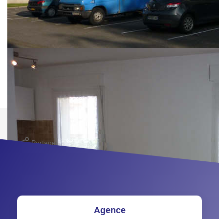
parfait état, clair et fonctionnel avec kitchenette aménagée
et sdb. Cave et place de parking extérieure.
STOP AFFAIRE !!!
** €118 000
honoraires inclus
|
|
€110 000
hors honoraires
Honoraires : 7.27%
TTC à la charge de l'acquéreur
Nos honoraires
Nous contacter
Imprimer
Partager
Calculer mon budget
Agence