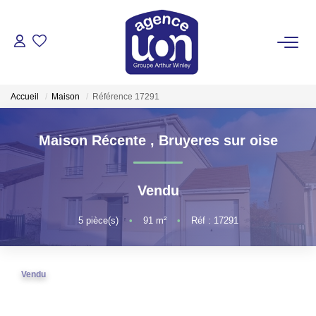
ACHETER
Accueil
Maison
Référence 17291
LOUER
Maison Récente
,
Bruyeres sur oise
GÉRER
Vendu
ESTIMER
5
pièce(s)
•
91
m²
•
Réf : 17291
VOTRE AGENCE
Pour Se Rencontrer
Vendu
Votre Équipe