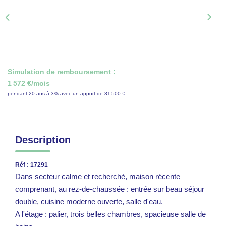
ON RECRUTE !
CONTACT
Simulation de remboursement :
1 572 €/mois
pendant 20 ans à 3% avec un apport de 31 500 €
Description
Réf : 17291
Dans secteur calme et recherché, maison récente
comprenant, au rez-de-chaussée : entrée sur beau séjour
double, cuisine moderne ouverte, salle d'eau.
A l'étage : palier, trois belles chambres, spacieuse salle de