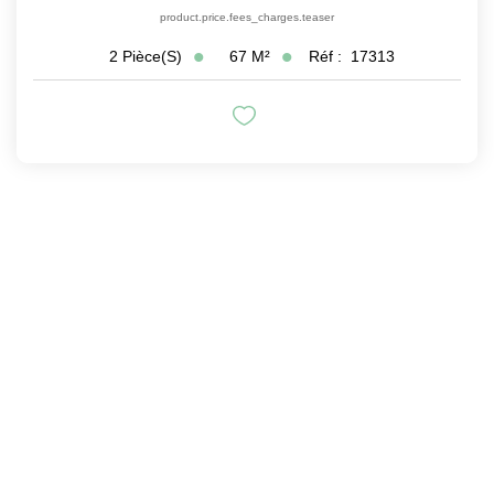
product.price.fees_charges.teaser
67
M²
Réf :
17313
2
Pièce(s)