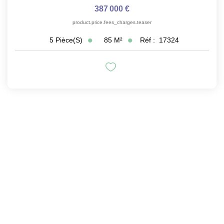
387 000 €
product.price.fees_charges.teaser
85
M²
Réf :
17324
5
Pièce(s)