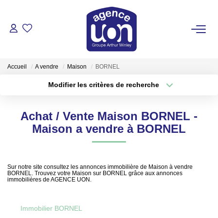
ACHETER
Accueil
A vendre
Maison
BORNEL
LOUER
Modifier les critères de recherche
Type de transaction
Localisation
Acheter
Localisation
GÉRER
Achat / Vente Maison BORNEL -
Type de bien
Sélectionnez...
Surface min
Maison a vendre à BORNEL
ESTIMER
Plus de critères
Budget max
VOTRE AGENCE
Sur notre site consultez les annonces immobilière de Maison à vendre
BORNEL. Trouvez votre Maison sur BORNEL grâce aux annonces
Créer une alerte
immobilières de AGENCE UON.
Pour Se Rencontrer
Votre Équipe
Immobilier BORNEL