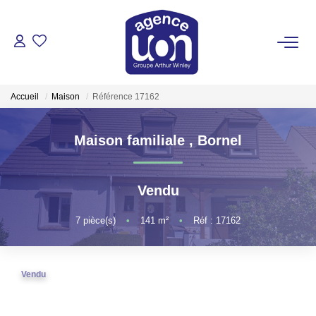
ACHETER
Accueil
Maison
Référence 17162
LOUER
Maison familiale
,
Bornel
GÉRER
Vendu
ESTIMER
7
pièce(s)
•
141
m²
•
Réf : 17162
VOTRE AGENCE
Pour Se Rencontrer
Vendu
Votre Équipe