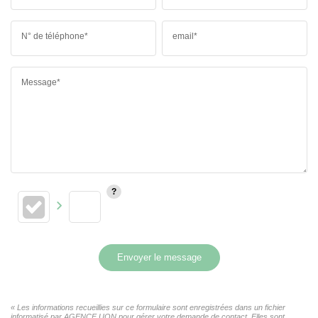
N° de téléphone*
email*
Message*
Envoyer le message
« Les informations recueillies sur ce formulaire sont enregistrées dans un fichier
informatisé par AGENCE UON pour gérer votre demande de contact. Elles sont