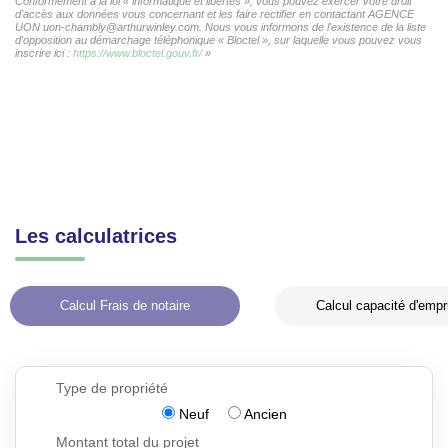
Conformément à la loi « informatique et libertés », vous pouvez exercer votre droit
d'accès aux données vous concernant et les faire rectifier en contactant AGENCE
UON uon-chambly@arthurwinley.com. Nous vous informons de l'existence de la liste
d'opposition au démarchage téléphonique « Bloctel », sur laquelle vous pouvez vous
inscrire ici :
https://www.bloctel.gouv.fr/
»
Les calculatrices
Calcul Frais de notaire
Calcul capacité d'empr