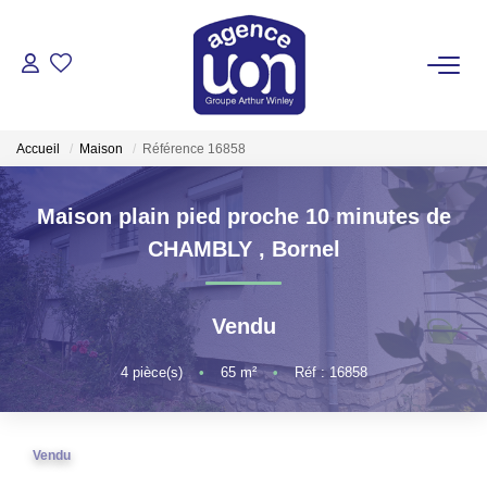
ACHETER
Accueil
Maison
Référence 16858
LOUER
Maison plain pied proche 10 minutes de
GÉRER
CHAMBLY
,
Bornel
ESTIMER
Vendu
VOTRE AGENCE
4
pièce(s)
•
65
m²
•
Réf : 16858
Pour Se Rencontrer
Vendu
Votre Équipe