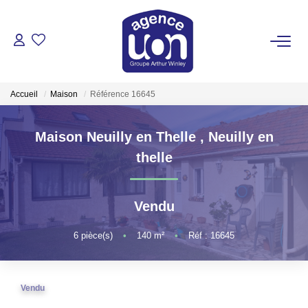
ACHETER
Accueil
Maison
Référence 16645
LOUER
Maison Neuilly en Thelle
,
Neuilly en
GÉRER
thelle
ESTIMER
Vendu
VOTRE AGENCE
6
pièce(s)
•
140
m²
•
Réf : 16645
Pour Se Rencontrer
Vendu
Votre Équipe