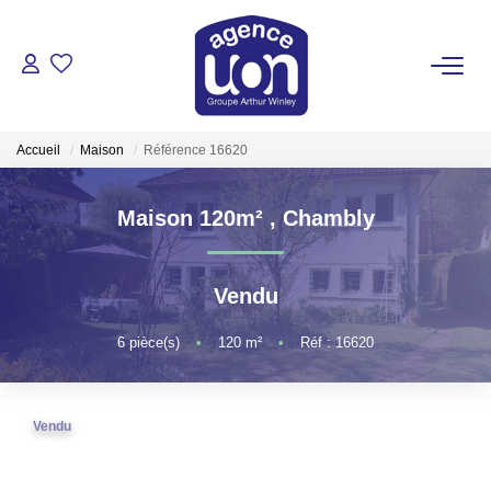
ACHETER
Accueil
Maison
Référence 16620
LOUER
Maison 120m²
,
Chambly
GÉRER
Vendu
ESTIMER
6
pièce(s)
•
120
m²
•
Réf : 16620
VOTRE AGENCE
Pour Se Rencontrer
Vendu
Votre Équipe