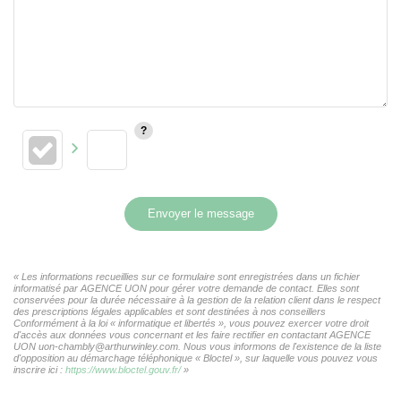
Envoyer le message
« Les informations recueillies sur ce formulaire sont enregistrées dans un fichier
informatisé par AGENCE UON pour gérer votre demande de contact. Elles sont
conservées pour la durée nécessaire à la gestion de la relation client dans le respect
des prescriptions légales applicables et sont destinées à nos conseillers
Conformément à la loi « informatique et libertés », vous pouvez exercer votre droit
d'accès aux données vous concernant et les faire rectifier en contactant AGENCE
UON uon-chambly@arthurwinley.com. Nous vous informons de l'existence de la liste
d'opposition au démarchage téléphonique « Bloctel », sur laquelle vous pouvez vous
inscrire ici :
https://www.bloctel.gouv.fr/
»