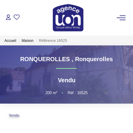
ACHETER
Accueil
Maison
Référence 16525
LOUER
RONQUEROLLES
,
Ronquerolles
GÉRER
Vendu
ESTIMER
200
m²
•
Réf : 16525
VOTRE AGENCE
Pour Se Rencontrer
Vendu
Votre Équipe