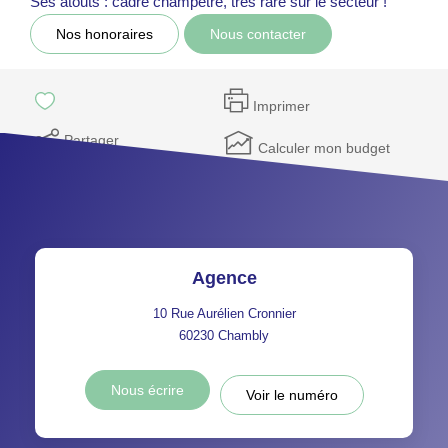
Ses atouts : cadre champêtre, très rare sur le secteur !
Nos honoraires
Nous contacter
Imprimer
Partager
Calculer mon budget
Agence
10 Rue Aurélien Cronnier
60230
Chambly
Nous écrire
Voir le numéro