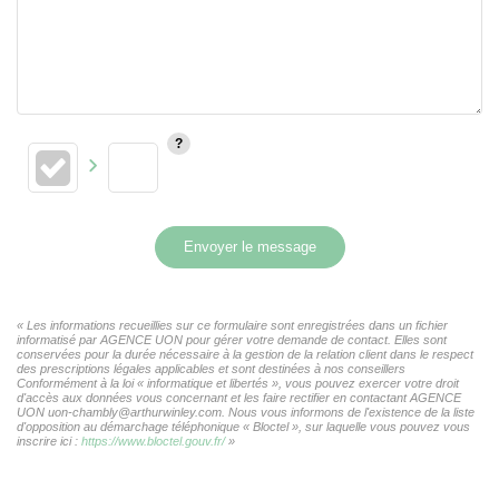
Envoyer le message
« Les informations recueillies sur ce formulaire sont enregistrées dans un fichier
informatisé par AGENCE UON pour gérer votre demande de contact. Elles sont
conservées pour la durée nécessaire à la gestion de la relation client dans le respect
des prescriptions légales applicables et sont destinées à nos conseillers
Conformément à la loi « informatique et libertés », vous pouvez exercer votre droit
d'accès aux données vous concernant et les faire rectifier en contactant AGENCE
UON uon-chambly@arthurwinley.com. Nous vous informons de l'existence de la liste
d'opposition au démarchage téléphonique « Bloctel », sur laquelle vous pouvez vous
inscrire ici :
https://www.bloctel.gouv.fr/
»