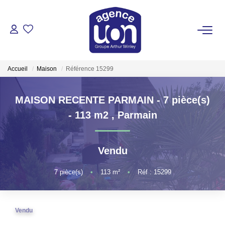
ACHETER
Accueil
Maison
Référence 15299
LOUER
MAISON RECENTE PARMAIN - 7 pièce(s)
GÉRER
- 113 m2
,
Parmain
ESTIMER
Vendu
VOTRE AGENCE
7
pièce(s)
•
113
m²
•
Réf : 15299
Pour Se Rencontrer
Vendu
Votre Équipe