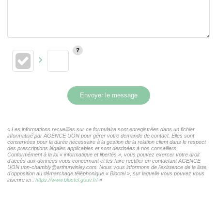
Envoyer le message
« Les informations recueillies sur ce formulaire sont enregistrées dans un fichier
informatisé par AGENCE UON pour gérer votre demande de contact. Elles sont
conservées pour la durée nécessaire à la gestion de la relation client dans le respect
des prescriptions légales applicables et sont destinées à nos conseillers
Conformément à la loi « informatique et libertés », vous pouvez exercer votre droit
d'accès aux données vous concernant et les faire rectifier en contactant AGENCE
UON uon-chambly@arthurwinley.com. Nous vous informons de l'existence de la liste
d'opposition au démarchage téléphonique « Bloctel », sur laquelle vous pouvez vous
inscrire ici :
https://www.bloctel.gouv.fr/
»