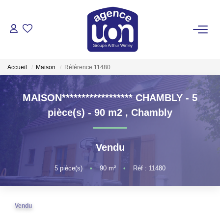
ACHETER
Accueil
Maison
Référence 11480
LOUER
MAISON****************** CHAMBLY - 5
GÉRER
pièce(s) - 90 m2
,
Chambly
ESTIMER
Vendu
VOTRE AGENCE
5
pièce(s)
•
90
m²
•
Réf : 11480
Pour Se Rencontrer
Vendu
Votre Équipe