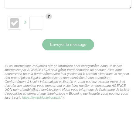
Envoyer le message
« Les informations recueillies sur ce formulaire sont enregistrées dans un fichier
informatisé par AGENCE UON pour gérer votre demande de contact. Elles sont
conservées pour la durée nécessaire à la gestion de la relation client dans le respect
des prescriptions légales applicables et sont destinées à nos conseillers
Conformément à la loi « informatique et libertés », vous pouvez exercer votre droit
d'accès aux données vous concernant et les faire rectifier en contactant AGENCE
UON uon-chambly@arthurwinley.com. Nous vous informons de l'existence de la liste
d'opposition au démarchage téléphonique « Bloctel », sur laquelle vous pouvez vous
inscrire ici :
https://www.bloctel.gouv.fr/
»