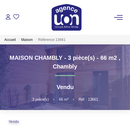
ACHETER
Accueil
Maison
Référence 13661
LOUER
MAISON CHAMBLY - 3 pièce(s) - 66 m2
,
GÉRER
Chambly
ESTIMER
Vendu
VOTRE AGENCE
3
pièce(s)
•
66
m²
•
Réf : 13661
Pour Se Rencontrer
Vendu
Votre Équipe