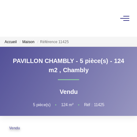
ACHETER
Accueil
Maison
Référence 11425
LOUER
PAVILLON CHAMBLY - 5 pièce(s) - 124
GÉRER
m2
,
Chambly
ESTIMER
Vendu
VOTRE AGENCE
5
pièce(s)
•
124
m²
•
Réf : 11425
Pour Se Rencontrer
Votre Équipe
Vendu