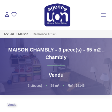
ACHETER
Accueil
Maison
Référence 16146
LOUER
MAISON CHAMBLY - 3 pièce(s) - 65 m2
,
GÉRER
Chambly
ESTIMER
Vendu
VOTRE AGENCE
3
pièce(s)
•
65
m²
•
Réf : 16146
Pour Se Rencontrer
Vendu
Votre Équipe