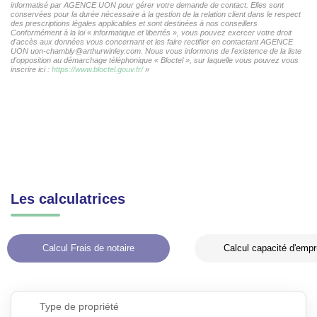
informatisé par AGENCE UON pour gérer votre demande de contact. Elles sont
conservées pour la durée nécessaire à la gestion de la relation client dans le respect
des prescriptions légales applicables et sont destinées à nos conseillers
Conformément à la loi « informatique et libertés », vous pouvez exercer votre droit
d'accès aux données vous concernant et les faire rectifier en contactant AGENCE
UON uon-chambly@arthurwinley.com. Nous vous informons de l'existence de la liste
d'opposition au démarchage téléphonique « Bloctel », sur laquelle vous pouvez vous
inscrire ici :
https://www.bloctel.gouv.fr/
»
Les calculatrices
Calcul Frais de notaire
Calcul capacité d'empr